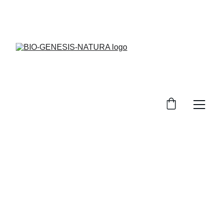
¡DESCUENTOS ESPECIALES EN PRODUCTOS 
PARA TU  SALUD FISICA MENTAL Y 
ESPIRITUAL!