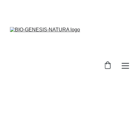
¡DESCUENTOS ESPECIALES EN PRODUCTOS 
PARA TU  SALUD FISICA MENTAL Y 
ESPIRITUAL!